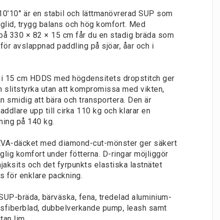
'10'' är en stabil och lättmanövrerad SUP som
glid, trygg balans och hög komfort. Med
på 330 × 82 × 15 cm får du en stadig bräda som
för avslappnad paddling på sjöar, åar och i
 i 15 cm HDDS med högdensitets dropstitch ger
 slitstyrka utan att kompromissa med vikten,
an smidig att bära och transportera. Den är
addlare upp till cirka 110 kg och klarar en
ning på 140 kg.
VA-däcket med diamond-cut-mönster ger säkert
lig komfort under fötterna. D-ringar möjliggör
jaksits och det fyrpunkts elastiska lastnätet
ts för enklare packning.
 SUP-bräda, bärväska, fena, tredelad aluminium-
sfiberblad, dubbelverkande pump, leash samt
tan lim.