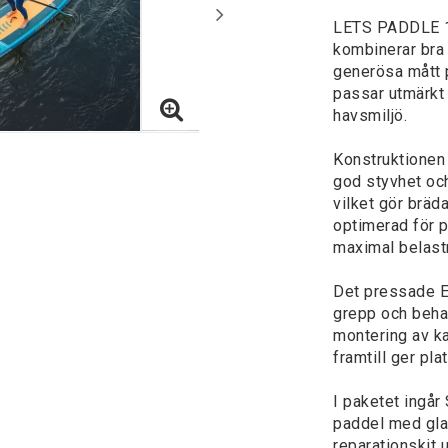
LETS PADDLE 10
kombinerar bra 
generösa mått 
passar utmärkt 
havsmiljö.
Konstruktionen
god styvhet och
vilket gör bräd
optimerad för p
maximal belast
Det pressade E
grepp och behag
montering av ka
framtill ger pla
I paketet ingår
paddel med gla
reparationskit u