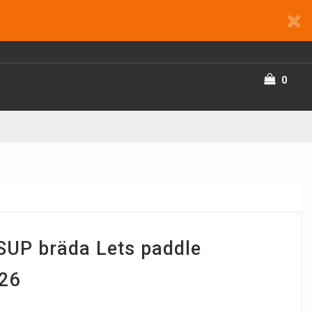
0
SUP bräda Lets paddle
026