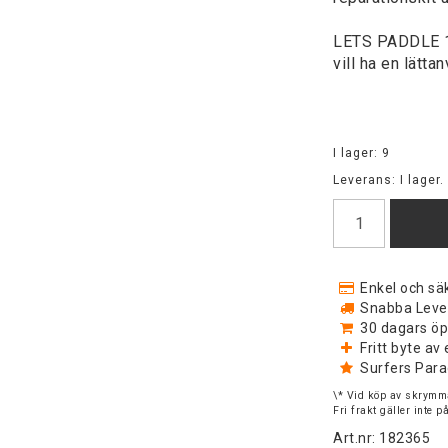
LETS PADDLE 10'
vill ha en lätta
I lager: 9
Leverans:
I lager.
Enkel och säk
Snabba Levera
30 dagars öp
Fritt byte a
Surfers Para
\* Vid köp av skrymma
Fri frakt gäller inte 
Art.nr: 182365