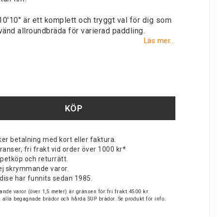
10'' är ett komplett och tryggt val för dig som
nvänd allroundbräda för varierad paddling.
Läs mer...
KÖP
er betalning med kort eller faktura.
nser, fri frakt vid order över 1000 kr*
petköp och returrätt.
v ej skrymmande varor.
dise har funnits sedan 1985.
nde varor (över 1,5 meter) är gränsen för fri frakt 4500 kr.
på alla begagnade brädor och hårda SUP brädor. Se produkt för info.