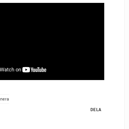
inera
DELA