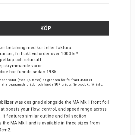
KÖP
er betalning med kort eller faktura.
nser, fri frakt vid order över 1000 kr*
petköp och returrätt.
v ej skrymmande varor.
dise har funnits sedan 1985.
nde varor (över 1,5 meter) är gränsen för fri frakt 4500 kr.
på alla begagnade brädor och hårda SUP brädor. Se produkt för info.
abilizer was designed alongside the MA Mk II front foil 
that boosts your flow, control, and speed range across 
s. It features similar outline and foil section 
s the MA Mk II and is available in three sizes from 
00cm2.