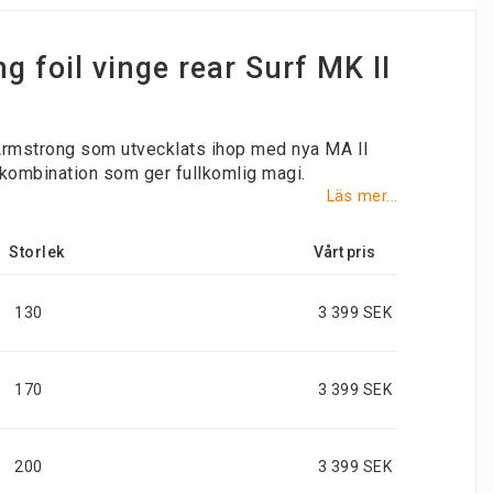
g foil vinge rear Surf MK II
Armstrong som utvecklats ihop med nya MA II
 kombination som ger fullkomlig magi.
Läs mer...
Storlek
130
3 399 SEK
170
3 399 SEK
200
3 399 SEK