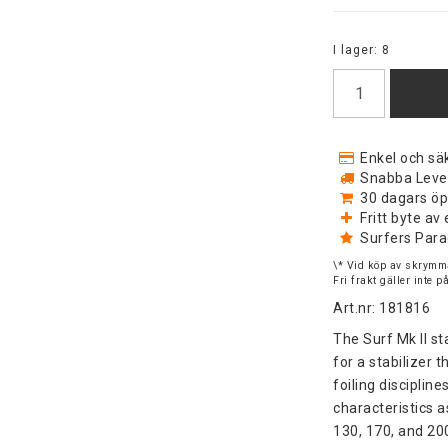
I lager: 8
Enkel och säk
Snabba Levera
30 dagars öp
Fritt byte a
Surfers Para
\* Vid köp av skrymma
Fri frakt gäller inte 
Art.nr: 181816
The Surf Mk II st
for a stabilizer 
foiling discipline
characteristics a
130, 170, and 2