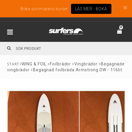
Boka sommarens kurser
LÄS MER - BOKA
0
WING & FOIL
Foilbrädor
Vingbrädor
Begagnade
vingbrädor
Begagnad foilbräda Armstrong DW - 116lit