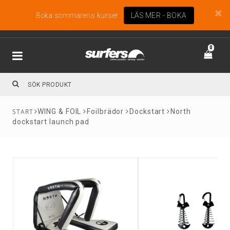
Boka sommarens kurser
LÄS MER - BOKA
0
WING & FOIL
Foilbrädor
Dockstart
North
dockstart launch pad