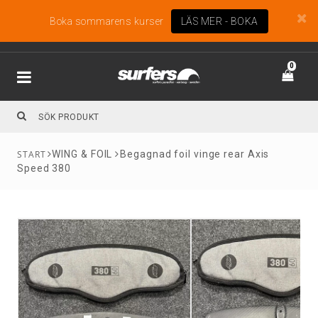
Boka sommarens kurser
LÄS MER - BOKA
0
WING & FOIL
Begagnad foil vinge rear Axis
Speed 380