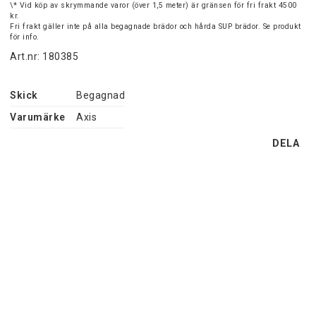
\* Vid köp av skrymmande varor (över 1,5 meter) är gränsen för fri frakt 4500
kr.
Fri frakt gäller inte på alla begagnade brädor och hårda SUP brädor. Se produkt
för info.
Art.nr: 180385
Skick
Begagnad
Varumärke
Axis
DELA