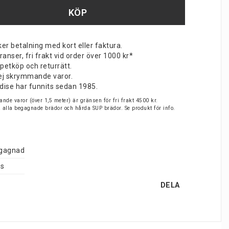
KÖP
er betalning med kort eller faktura.
nser, fri frakt vid order över 1000 kr*
petköp och returrätt.
v ej skrymmande varor.
dise har funnits sedan 1985.
nde varor (över 1,5 meter) är gränsen för fri frakt 4500 kr.
på alla begagnade brädor och hårda SUP brädor. Se produkt för info.
gagnad
is
DELA