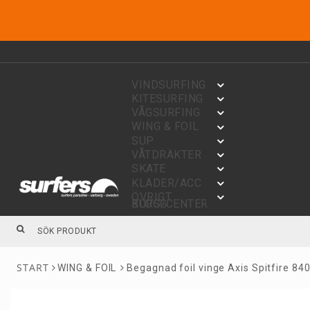
VINDSURFING
KITESURFING
VÅGSURFING
WING & FOIL
SUP
VÅTDRÄKTER
SKATE
KLÄDER/ACC
ÖVRIGT
BLOGG
KURS/CENTER
WING & FOIL
Begagnad foil vinge Axis Spitfire 84