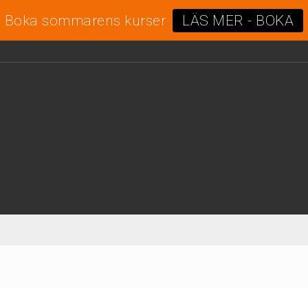
Boka sommarens kurser
LÄS MER - BOKA
0