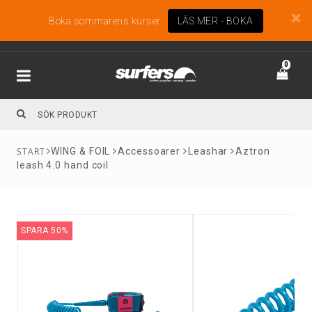
Boka sommarens kurser
LÄS MER - BOKA
0
WING & FOIL
Accessoarer
Leashar
Aztron
leash 4.0 hand coil
SPARA 50%