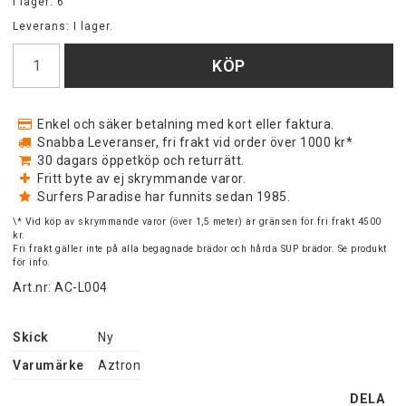
I lager: 6
Leverans:
I lager.
KÖP
Enkel och säker betalning med kort eller faktura.
Snabba Leveranser, fri frakt vid order över 1000 kr*
30 dagars öppetköp och returrätt.
Fritt byte av ej skrymmande varor.
Surfers Paradise har funnits sedan 1985.
\* Vid köp av skrymmande varor (över 1,5 meter) är gränsen för fri frakt 4500
kr.
Fri frakt gäller inte på alla begagnade brädor och hårda SUP brädor. Se produkt
för info.
Art.nr: AC-L004
Skick
Ny
Varumärke
Aztron
DELA