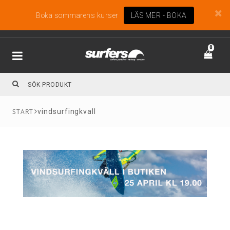
Boka sommarens kurser
LÄS MER - BOKA
0
vindsurfingkvall