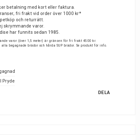
er betalning med kort eller faktura.
nser, fri frakt vid order över 1000 kr*
petköp och returrätt.
v ej skrymmande varor.
dise har funnits sedan 1985.
nde varor (över 1,5 meter) är gränsen för fri frakt 4500 kr.
på alla begagnade brädor och hårda SUP brädor. Se produkt för info.
gagnad
l Pryde
DELA