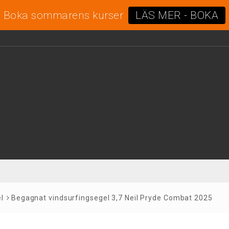
Boka sommarens kurser
LÄS MER - BOKA
l
Begagnat vindsurfingsegel 3,7 Neil Pryde Combat 2025