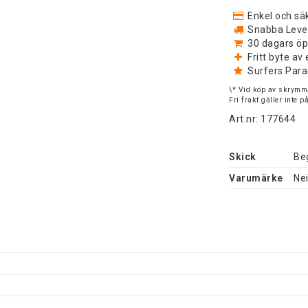
Enkel och säk
Snabba Levera
30 dagars öp
Fritt byte a
Surfers Para
\* Vid köp av skrymma
Fri frakt gäller inte 
Art.nr: 177644
Skick
Be
Varumärke
Nei