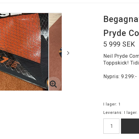
Begagnat
Pryde C
5 999 SEK
Neil Pryde Com
Toppskick! Tidi
Nypris: 9.299:-
I lager: 1
Leverans:
I lager.