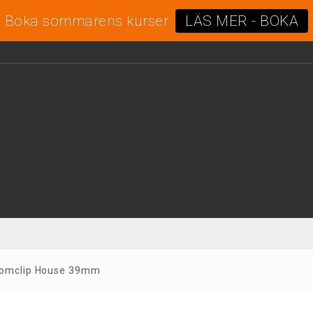
Boka sommarens kurser
LÄS MER - BOKA
omclip House 39mm