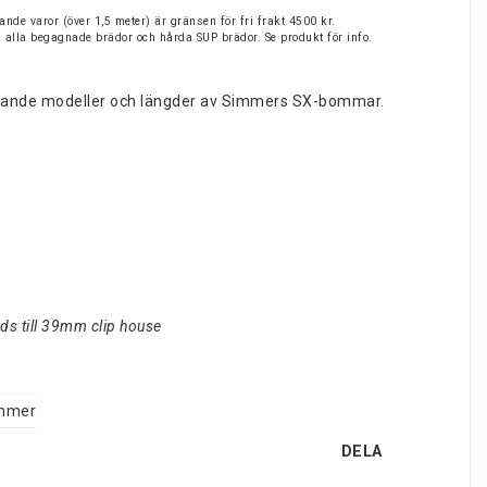
nde varor (över 1,5 meter) är gränsen för fri frakt 4500 kr.
på alla begagnade brädor och hårda SUP brädor. Se produkt för info.
följande modeller och längder av Simmers SX-bommar.
ds till 39mm clip house
mmer
DELA