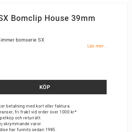
SX Bomclip House 39mm
l Simmer bomserie SX
Läs mer...
KÖP
er betalning med kort eller faktura.
nser, fri frakt vid order över 1000 kr*
petköp och returrätt.
v ej skrymmande varor.
dise har funnits sedan 1985.