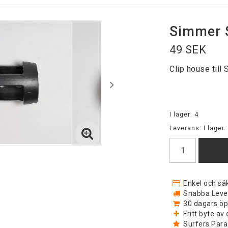
Simmer 
49 SEK
Clip house til
I lager: 4
Leverans:
I lager.
Enkel och säk
Snabba Levera
30 dagars öp
Fritt byte a
Surfers Para