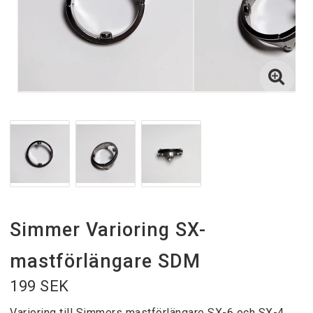
Simmer Varioring SX-
mastförlängare SDM
199 SEK
Varioring till Simmers mastförlängare SX-6 och SX-4