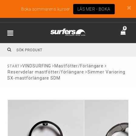
Boka sommarens kurser
LÄS MER - BOKA
0
VINDSURFING
Mastfötter/Förlängare
Reservdelar mastfötter/förlängare
Simmer Varioring
SX-mastförlängare SDM