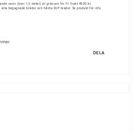
nde varor (över 1,5 meter) är gränsen för fri frakt 4500 kr.
på alla begagnade brädor och hårda SUP brädor. Se produkt för info.
mmer
DELA