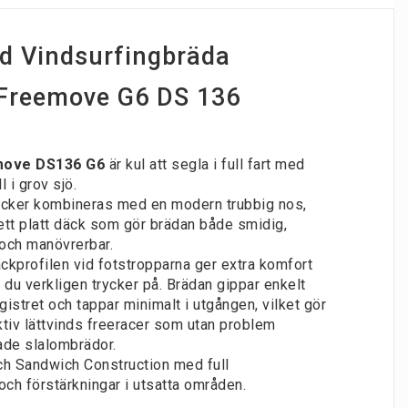
d Vindsurfingbräda
Freemove G6 DS 136
K
move DS136 G6
är kul att segla i full fart med
 i grov sjö.
ocker kombineras med en modern trubbig nos,
 ett platt däck som gör brädan både smidig,
 och manövrerbar.
kprofilen vid fotstropparna ger extra komfort
 du verkligen trycker på. Brädan gippar enkelt
gistret och tappar minimalt i utgången, vilket gör
ektiv lättvinds freeracer som utan problem
ade slalombrädor.
ch Sandwich Construction med full
ch förstärkningar i utsatta områden.