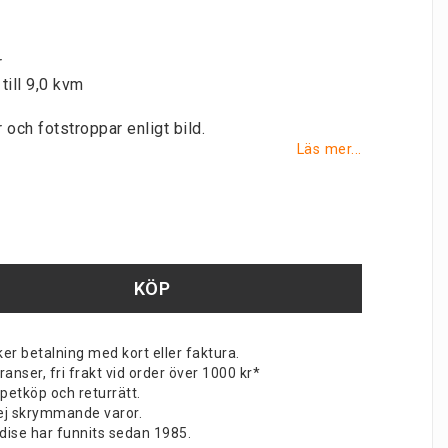
r
till 9,0 kvm
 och fotstroppar enligt bild.
Läs mer...
KÖP
er betalning med kort eller faktura.
nser, fri frakt vid order över 1000 kr*
petköp och returrätt.
v ej skrymmande varor.
dise har funnits sedan 1985.