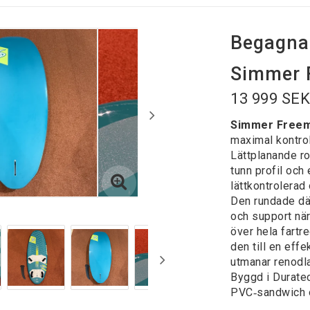
Begagna
Simmer 
13 999 SE
Simmer Free
maximal kontroll
Lättplanande r
tunn profil och
lättkontrolerad
Den rundade däc
och support när
över hela fartre
den till en eff
utmanar renodl
Byggd i Durate
PVC‑sandwich o