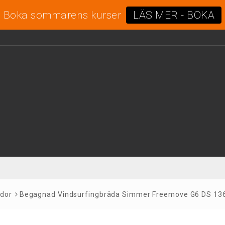
Boka sommarens kurser
LÄS MER - BOKA
dor
Begagnad Vindsurfingbräda Simmer Freemove G6 DS 13