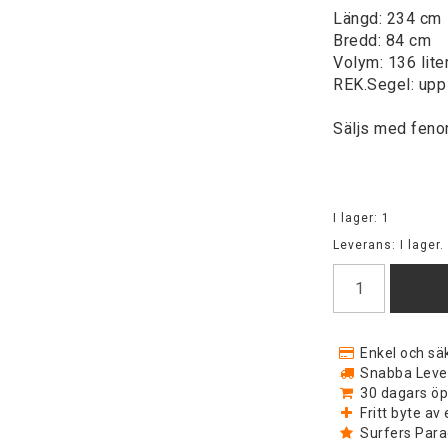
Längd: 234 cm
Bredd: 84 cm
Volym: 136 lite
REK.Segel: upp 
Säljs med fenor
I lager: 1
Leverans:
I lager.
Enkel och säk
Snabba Levera
30 dagars öp
Fritt byte a
Surfers Para