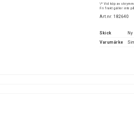
\* Vid köp av skrymma
Fri frakt gäller inte 
Art.nr: 182640
Skick
Ny
Varumärke
Si