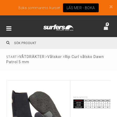
Boka sommarens kurser
LÄS MER - BOKA
0
VÅTDRÄKTER
Våtskor
Rip Curl våtsko Dawn
Patrol 5 mm