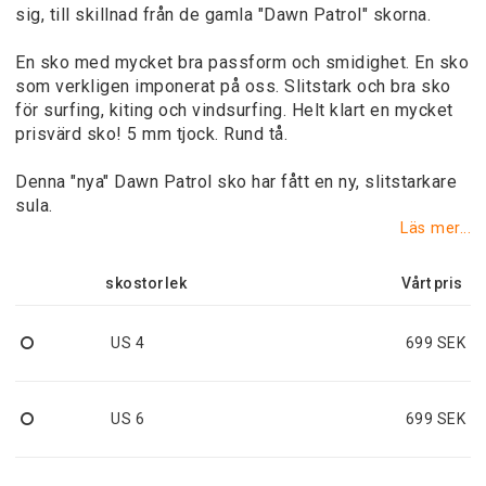
sig, till skillnad från de gamla "Dawn Patrol" skorna.
En sko med mycket bra passform och smidighet. En sko
som verkligen imponerat på oss. Slitstark och bra sko
för surfing, kiting och vindsurfing. Helt klart en mycket
prisvärd sko! 5 mm tjock. Rund tå.
Denna "nya" Dawn Patrol sko har fått en ny, slitstarkare
sula.
Läs mer...
skostorlek
US 4
699 SEK
US 6
699 SEK