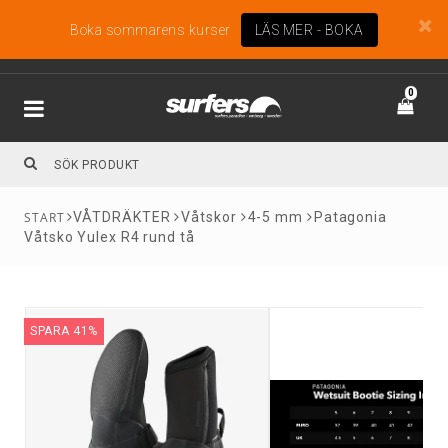
Boka sommarens kurser
LÄS MER - BOKA
0
VÅTDRÄKTER
Våtskor
4-5 mm
Patagonia
Våtsko Yulex R4 rund tå
SPARA 41%