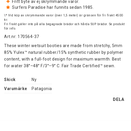
Fritt byte av ej skrymmande varor.
Surfers Paradise har funnits sedan 1985.
\* Vid köp av skrymmande varor (över 1,5 meter) är gränsen för fri frakt 4500
kr.
Fri frakt gäller inte på alla begagnade brädor och hårda SUP brädor. Se produkt
för info.
Art.nr: 170564-37
These winter wetsuit booties are made from stretchy, 5mm 
85% Yulex™ natural rubber/15% synthetic rubber by polymer 
content, with a full-foot design for maximum warmth. Best 
for water 38°–48° F/3°–9° C. Fair Trade Certified™ sewn.
Skick
Ny
Varumärke
Patagonia
DELA