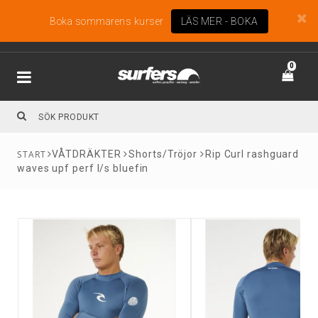
Boka sommarens kurser
LÄS MER - BOKA
0
VÅTDRÄKTER
Shorts/Tröjor
Rip Curl rashguard
waves upf perf l/s bluefin