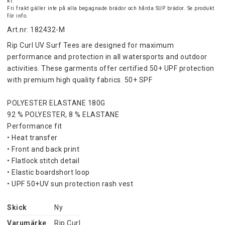
kr.
Fri frakt gäller inte på alla begagnade brädor och hårda SUP brädor. Se produkt
för info.
Art.nr: 182432-M
Rip Curl UV Surf Tees are designed for maximum 
performance and protection in all watersports and outdoor 
activities. These garments offer certified 50+ UPF protection 
with premium high quality fabrics. 50+ SPF
POLYESTER ELASTANE 180G
92 % POLYESTER, 8 % ELASTANE
Performance fit
• Heat transfer
• Front and back print
• Flatlock stitch detail
• Elastic boardshort loop
• UPF 50+UV sun protection rash vest
Skick
Ny
Varumärke
Rip Curl