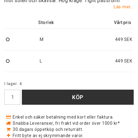
mot solen och skavsår. Hög krage. Tight passform.
Läs mer...
Storlek
M
449 SEK
L
449 SEK
I lager: 4
KÖP
Enkel och säker betalning med kort eller faktura.
Snabba Leveranser, fri frakt vid order över 1000 kr*
30 dagars öppetköp och returrätt.
Fritt byte av ej skrymmande varor.