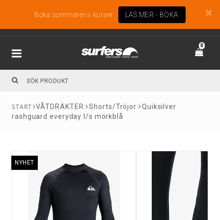
Boka sommarens kurser
LÄS MER - BOKA
0
VÅTDRÄKTER
Shorts/Tröjor
Quiksilver
rashguard everyday l/s mörkblå
NYHET