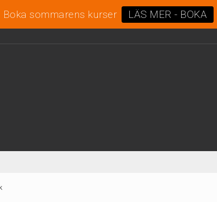
Boka sommarens kurser
LÄS MER - BOKA
k