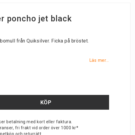
er poncho jet black
omull från Quiksilver. Ficka på bröstet.
Läs mer...
KÖP
er betalning med kort eller faktura.
nser, fri frakt vid order över 1000 kr*
petköp och returrätt.