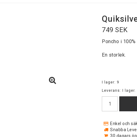
Quiksilv
749 SEK
Poncho i 100% b
En storlek.
I lager: 9
Leverans:
I lager.
Enkel och säk
Snabba Levera
30 dagars öp