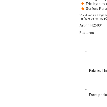
Fritt byte a
Surfers Para
\* Vid köp av skrymma
Fri frakt gäller inte 
Art.nr: H26001
Features
Fabric:
 Th
Front pock