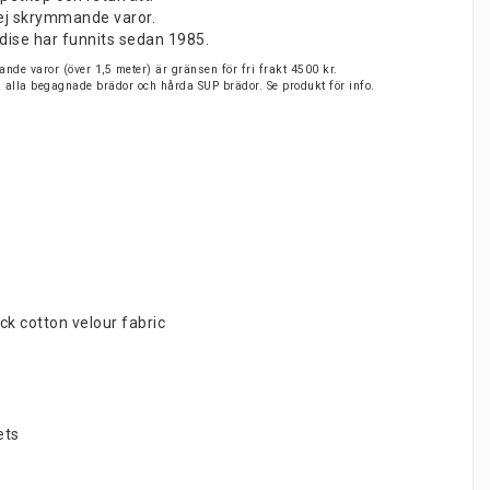
v ej skrymmande varor.
dise har funnits sedan 1985.
nde varor (över 1,5 meter) är gränsen för fri frakt 4500 kr.
på alla begagnade brädor och hårda SUP brädor. Se produkt för info.
ick cotton velour fabric
ets