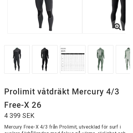
Prolimit våtdräkt Mercury 4/3
Free-X 26
4 399 SEK
Mercury Free-X 4/3 från
Prolimit
, utvecklad för surf i