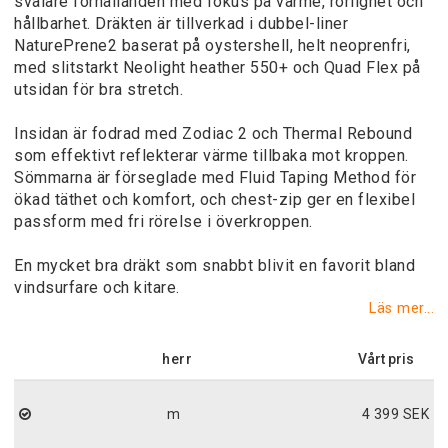
svalare förhållanden med fokus på värme, rörlighet och
hållbarhet. Dräkten är tillverkad i dubbel-liner
NaturePrene2 baserat på oystershell, helt neoprenfri,
med slitstarkt Neolight heather 550+ och Quad Flex på
utsidan för bra stretch.
Insidan är fodrad med Zodiac 2 och Thermal Rebound
som effektivt reflekterar värme tillbaka mot kroppen.
Sömmarna är förseglade med Fluid Taping Method för
ökad täthet och komfort, och chest-zip ger en flexibel
passform med fri rörelse i överkroppen.
En mycket bra dräkt som snabbt blivit en favorit bland
vindsurfare och kitare.
Läs mer...
herr
m
4 399 SEK