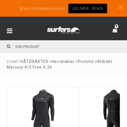
Boka sommarens kurser
LÄS MER - BOKA
0
VÅTDRÄKTER
Herrdräkter
Prolimit våtdräkt
Mercury 4/3 Free-X 26