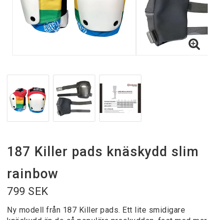
187 Killer pads knäskydd slim
rainbow
799 SEK
Ny modell från 187 Killer pads. Ett lite smidigare