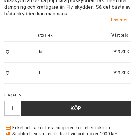
knäskydd än de så populära proskydden, fast med mer
dämpning och kraftigare än Fly skydden. Så det bästa av
båda skydden kan man säga.
Läs mer...
storlek
M
799 SEK
L
799 SEK
I lager: 5
KÖP
Enkel och säker betalning med kort eller faktura.
Snabba Leveranser, fri frakt vid order över 1000 kr*