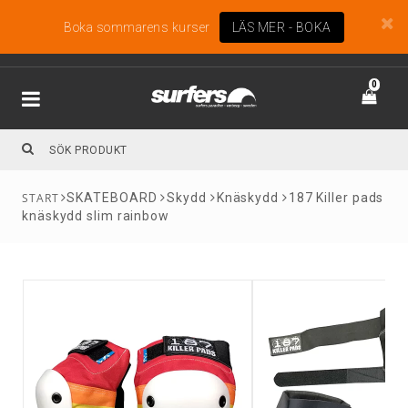
Boka sommarens kurser
LÄS MER - BOKA
0
SKATEBOARD
Skydd
Knäskydd
187 Killer pads
knäskydd slim rainbow