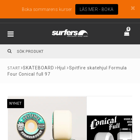
Boka sommarens kurser
LÄS MER - BOKA
0
SKATEBOARD
Hjul
Spitfire skatehjul Formula
Four Conical full 97
NYHET