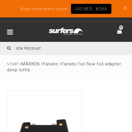
Boka sommarens kurser
LÄS MER - BOKA
0
MÄRKEN
Fanatic
Fanatic foil flow foil adapter
deep tuttle