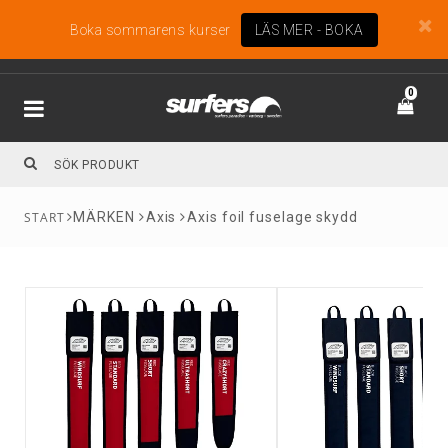
Boka sommarens kurser
LÄS MER - BOKA
0
MÄRKEN
Axis
Axis foil fuselage skydd