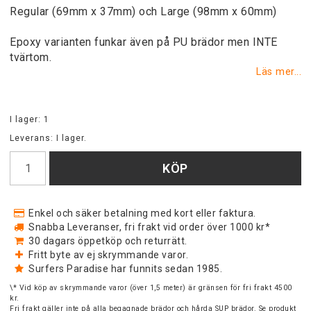
Regular (69mm x 37mm) och Large (98mm x 60mm)
Epoxy varianten funkar även på PU brädor men INTE
tvärtom.
Läs mer...
I lager: 1
Leverans:
I lager.
KÖP
Enkel och säker betalning med kort eller faktura.
Snabba Leveranser, fri frakt vid order över 1000 kr*
30 dagars öppetköp och returrätt.
Fritt byte av ej skrymmande varor.
Surfers Paradise har funnits sedan 1985.
\* Vid köp av skrymmande varor (över 1,5 meter) är gränsen för fri frakt 4500
kr.
Fri frakt gäller inte på alla begagnade brädor och hårda SUP brädor. Se produkt