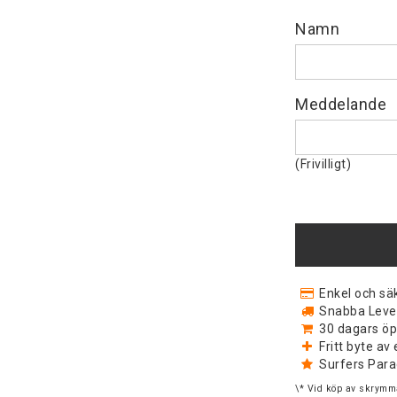
Namn
Meddelande
(Frivilligt)
Enkel och säk
Snabba Levera
30 dagars öp
Fritt byte a
Surfers Para
\* Vid köp av skrymma