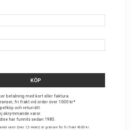
KÖP
er betalning med kort eller faktura.
nser, fri frakt vid order över 1000 kr*
petköp och returrätt.
v ej skrymmande varor.
dise har funnits sedan 1985.
nde varor (över 1,5 meter) är gränsen för fri frakt 4500 kr.