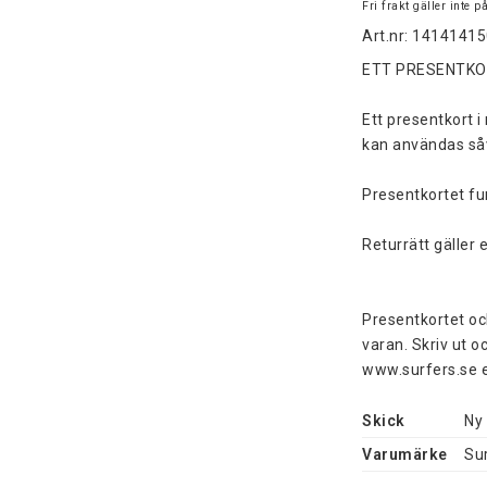
Fri frakt gäller inte 
Art.nr: 1414141
ETT PRESENTKOR
Ett presentkort i
kan användas såv
Presentkortet fun
Returrätt gäller 
Presentkortet och
varan. Skriv ut o
www.surfers.se el
Skick
Ny
Varumärke
Su