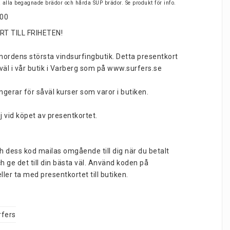
på alla begagnade brädor och hårda SUP brädor. Se produkt för info.
500
T TILL FRIHETEN!
 nordens största vindsurfingbutik. Detta presentkort 
äl i vår butik i Varberg som på www.surfers.se
gerar för såväl kurser som varor i butiken.
ej vid köpet av presentkortet.
 dess kod mailas omgående till dig när du betalt 
ch ge det till din bästa väl. Använd koden på 
ler ta med presentkortet till butiken.
rfers