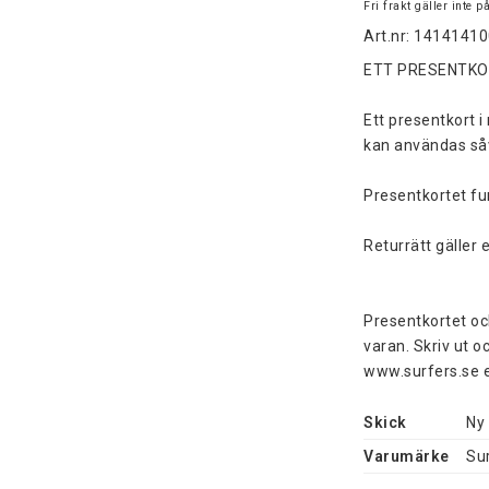
Fri frakt gäller inte 
Art.nr: 1414141
ETT PRESENTKOR
Ett presentkort i
kan användas såv
Presentkortet fun
Returrätt gäller 
Presentkortet och
varan. Skriv ut o
www.surfers.se el
Skick
Ny
Varumärke
Su