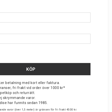
KÖP
er betalning med kort eller faktura.
nser, fri frakt vid order över 1000 kr*
petköp och returrätt.
v ej skrymmande varor.
dise har funnits sedan 1985.
nde varor (över 1,5 meter) är gränsen för fri frakt 4500 kr.