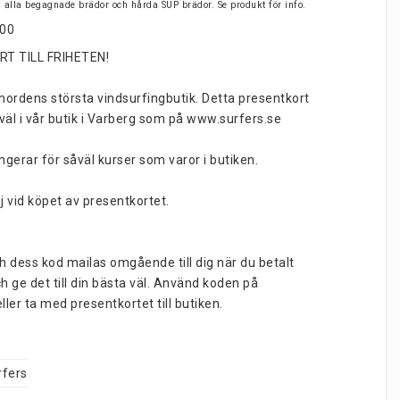
på alla begagnade brädor och hårda SUP brädor. Se produkt för info.
000
T TILL FRIHETEN!
 nordens största vindsurfingbutik. Detta presentkort 
äl i vår butik i Varberg som på www.surfers.se
gerar för såväl kurser som varor i butiken.
ej vid köpet av presentkortet.
 dess kod mailas omgående till dig när du betalt 
ch ge det till din bästa väl. Använd koden på 
ler ta med presentkortet till butiken.
rfers