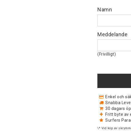
Namn
Meddelande
(Frivilligt)
Enkel och säk
Snabba Levera
30 dagars öp
Fritt byte a
Surfers Para
\* Vid köp av skrymma