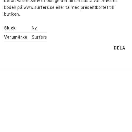
betalt varan. Skriv ut och ge det till din bästa väl. Använd 
koden på www.surfers.se eller ta med presentkortet till 
butiken.
Skick
Ny
Varumärke
Surfers
DELA