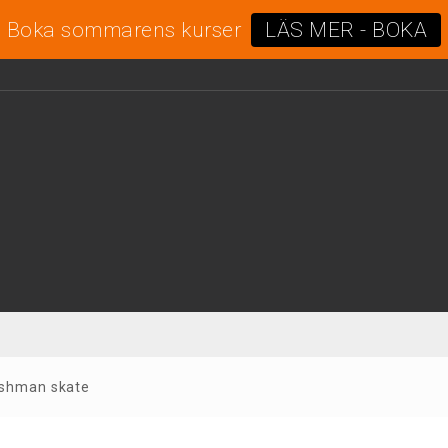
Boka sommarens kurser
LÄS MER - BOKA
eshman skate