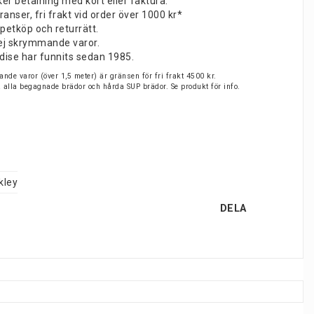
er betalning med kort eller faktura.
nser, fri frakt vid order över 1000 kr*
petköp och returrätt.
v ej skrymmande varor.
dise har funnits sedan 1985.
nde varor (över 1,5 meter) är gränsen för fri frakt 4500 kr.
på alla begagnade brädor och hårda SUP brädor. Se produkt för info.
kley
DELA