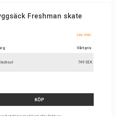
ryggsäck Freshman skate
Läs mer...
ärg
lackout
749 SEK
KÖP