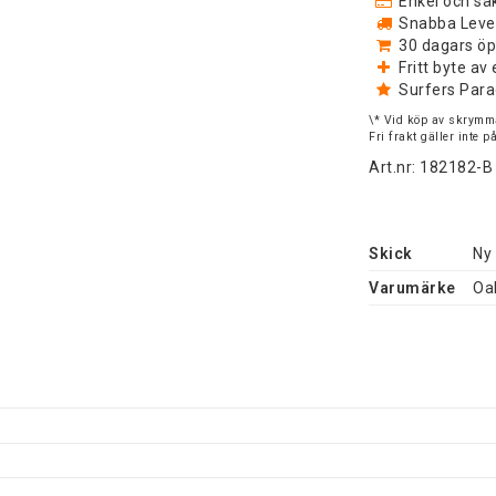
Enkel och säk
Snabba Levera
30 dagars öp
Fritt byte a
Surfers Para
\* Vid köp av skrymma
Fri frakt gäller inte 
Art.nr: 182182-B
Skick
Ny
Varumärke
Oa