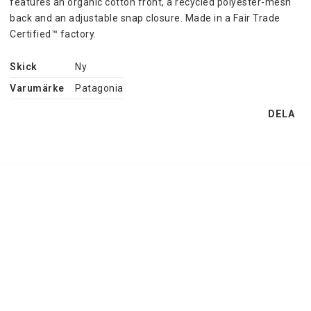
features an organic cotton front, a recycled polyester-mesh 
back and an adjustable snap closure. Made in a Fair Trade 
Certified™ factory.
Skick
Ny
Varumärke
Patagonia
DELA