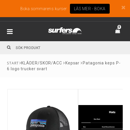
Boka sommarens kurser
LÄS MER - BOKA
0
KLÄDER/SKOR/ACC
Kepsar
Patagonia keps P-
6 logo trucker svart