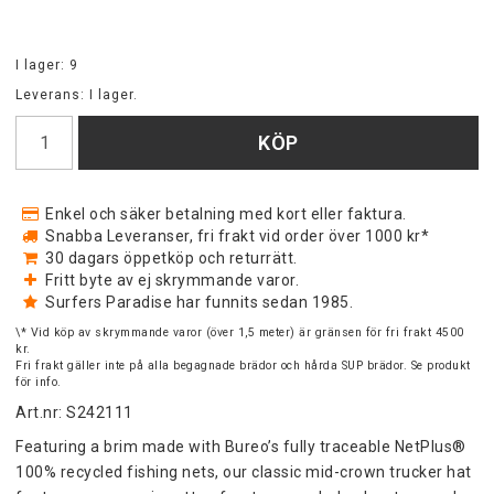
I lager: 9
Leverans:
I lager.
KÖP
Enkel och säker betalning med kort eller faktura.
Snabba Leveranser, fri frakt vid order över 1000 kr*
30 dagars öppetköp och returrätt.
Fritt byte av ej skrymmande varor.
Surfers Paradise har funnits sedan 1985.
\* Vid köp av skrymmande varor (över 1,5 meter) är gränsen för fri frakt 4500
kr.
Fri frakt gäller inte på alla begagnade brädor och hårda SUP brädor. Se produkt
för info.
Art.nr: S242111
Featuring a brim made with Bureo’s fully traceable NetPlus® 
100% recycled fishing nets, our classic mid-crown trucker hat 