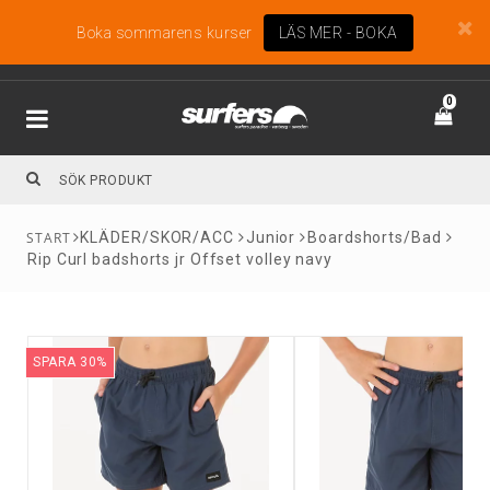
Boka sommarens kurser
LÄS MER - BOKA
0
KLÄDER/SKOR/ACC
Junior
Boardshorts/Bad
Rip Curl badshorts jr Offset volley navy
SPARA 30%