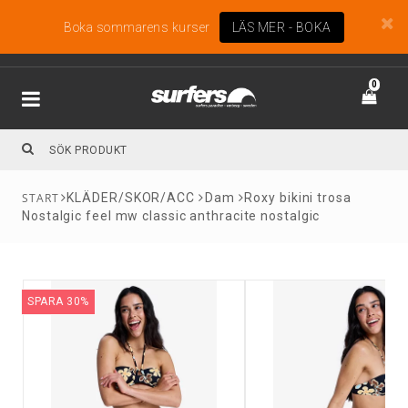
Boka sommarens kurser
LÄS MER - BOKA
0
KLÄDER/SKOR/ACC
Dam
Roxy bikini trosa
Nostalgic feel mw classic anthracite nostalgic
SPARA 30%