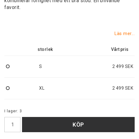
kombinerar rörlighet med ett bra stöd. En blivande
favorit.
Läs mer...
storlek
S
2 499 SEK
XL
2 499 SEK
I lager: 3
KÖP