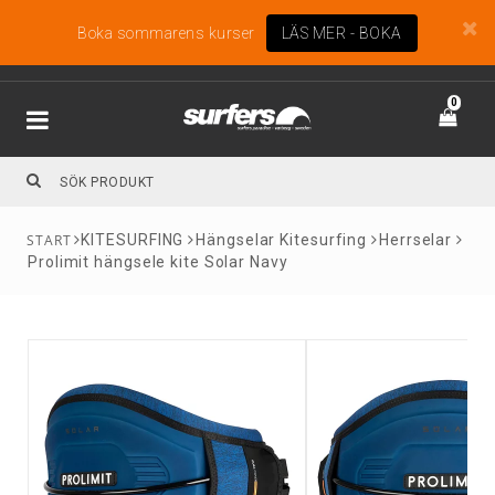
Boka sommarens kurser
LÄS MER - BOKA
0
KITESURFING
Hängselar Kitesurfing
Herrselar
Prolimit hängsele kite Solar Navy